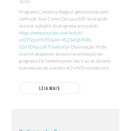
10:35
Programa Conversa Amiga é apresentado pelo
confrade José Carlos De Luca (SP). Você pode
acessar a playlist do programa acessando
https://www.youtube.com/watch?
v=0T5qJ4YFdTE&list=PLZ3eQbY0Rt-
S2rr5DhyccaV7UuxKottyI
Observação: Pode
ocorrer pequenos atrasos na veiculação do
programa. Ele também pode não ir ao ar durante
transmissão de eventos AO VIVO na emissora.
LEIA MAIS