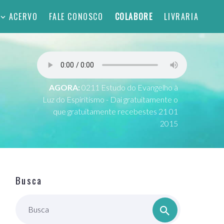
ACERVO
FALE CONOSCO
COLABORE
LIVRARIA
AGORA:
0211 Estudo do Evangelho à
Luz do Espiritismo - Dai gratuitamente o
que gratuitamente recebestes 21 01
2015
Busca
Busca