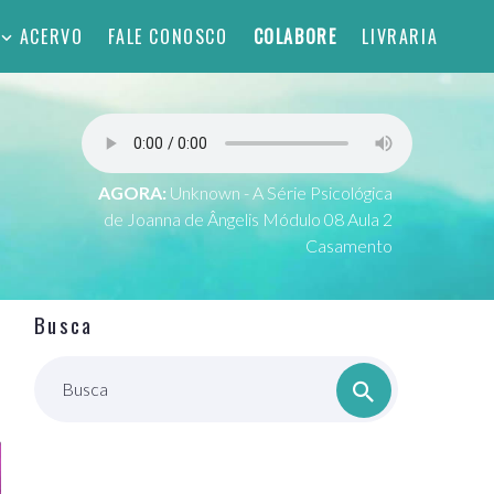
ACERVO
FALE CONOSCO
COLABORE
LIVRARIA
AGORA:
Unknown - A Série Psicológica
de Joanna de Ângelis Módulo 08 Aula 2
Casamento
Busca
Busca