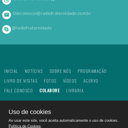
faleconosco@radiofraternidade.com.br
@radiofraternidade
INICIAL
NOTÍCIAS
SOBRE NÓS
PROGRAMAÇÃO
LIVRO DE VISITAS
FOTOS
VÍDEOS
ACERVO
FALE CONOSCO
COLABORE
LIVRARIA
Uso de cookies
©
2026
Web Rádio Fraternidade. Todos os direitos
Ao usar este site, você aceita automaticamente o uso de cookies.
reservados.
Política de Cookies
Feito com
no Brasil para todo o mundo!