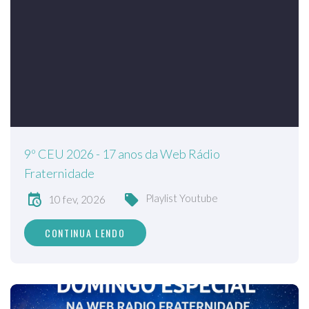
9º CEU 2026 - 17 anos da Web Rádio
Fraternidade
Playlist Youtube
10 fev, 2026
CONTINUA LENDO