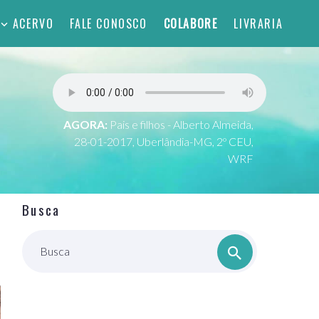
ACERVO
FALE CONOSCO
COLABORE
LIVRARIA
AGORA:
Pais e filhos - Alberto Almeida,
28-01-2017, Uberlândia-MG, 2º CEU,
WRF
Busca
Busca