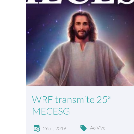
WRF transmite 25ª
MECESG
Ao Vivo
26 jul, 2019