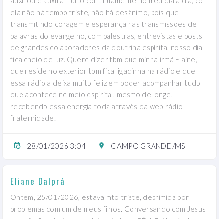
auxiliou e auxilia muito continuamente no meu dia a dia, com
ela não há tempo triste, não há desânimo, pois que
transmitindo coragem e esperança nas transmissões de
palavras do evangelho, com palestras, entrevistas e posts
de grandes colaboradores da doutrina espírita, nosso dia
fica cheio de luz. Quero dizer tbm que minha irmã Elaine,
que reside no exterior tbm fica ligadinha na rádio e que
essa rádio a deixa muito feliz em poder acompanhar tudo
que acontece no meio espírita , mesmo de longe,
recebendo essa energia toda através da web rádio
fraternidade.
28/01/2026 3:04
CAMPO GRANDE /MS
Eliane Dalprá
Ontem, 25/01/2026, estava mto triste, deprimida por
problemas com um de meus filhos. Conversando com Jesus