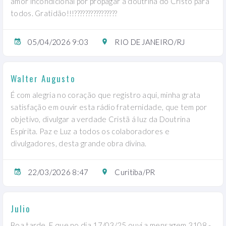
amor incondicional por propagar a doutrina do Cristo para
todos. Gratidão!!!????????????????
05/04/2026 9:03
RIO DE JANEIRO/RJ
Walter Augusto
É com alegria no coração que registro aqui, minha grata
satisfação em ouvir esta rádio fraternidade, que tem por
objetivo, divulgar a verdade Cristã á luz da Doutrina
Espírita. Paz e Luz a todos os colaboradores e
divulgadores, desta grande obra divina.
22/03/2026 8:47
Curitiba/PR
Julio
Boa tarde. E que no dia 17/03/25 ouvi a mensagem 3108 -