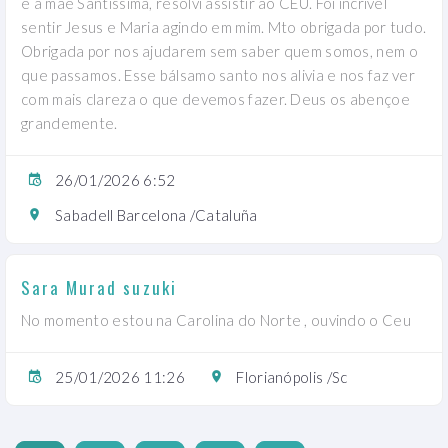
e a mãe Santíssima, resolvi assistir ao CÉU. Foi incrível
sentir Jesus e Maria agindo em mim. Mto obrigada por tudo.
Obrigada por nos ajudarem sem saber quem somos, nem o
que passamos. Esse bálsamo santo nos alivia e nos faz ver
com mais clareza o que devemos fazer. Deus os abençoe
grandemente.
26/01/2026 6:52
Sabadell Barcelona /Cataluña
Sara Murad suzuki
No momento estou na Carolina do Norte , ouvindo o Ceu
25/01/2026 11:26
Florianópolis /Sc