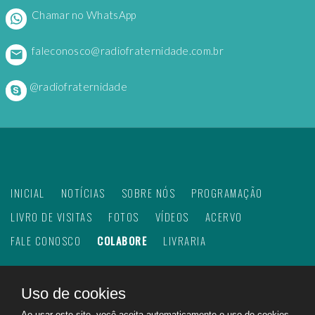
Chamar no WhatsApp
faleconosco@radiofraternidade.com.br
@radiofraternidade
INICIAL
NOTÍCIAS
SOBRE NÓS
PROGRAMAÇÃO
LIVRO DE VISITAS
FOTOS
VÍDEOS
ACERVO
FALE CONOSCO
COLABORE
LIVRARIA
Uso de cookies
©
2026
Web Rádio Fraternidade. Todos os direitos
Ao usar este site, você aceita automaticamente o uso de cookies.