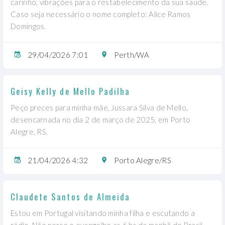
carinho, vibrações para o restabelecimento da sua saúde.
Caso seja necessário o nome completo: Alice Ramos
Domingos.
29/04/2026 7:01
Perth/WA
Geisy Kelly de Mello Padilha
Peço preces para minha mãe, Jussara Silva de Mello,
desencarnada no dia 2 de março de 2025, em Porto
Alegre, RS.
21/04/2026 4:32
Porto Alegre/RS
Claudete Santos de Almeida
Estou em Portugal visitando minha filha e escutando a
rádio. Não perco o evangelho as 6 hs da manhã do Brasil.