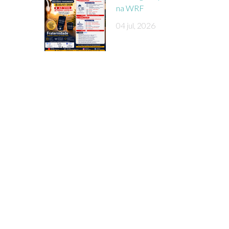
na WRF
04 jul, 2026