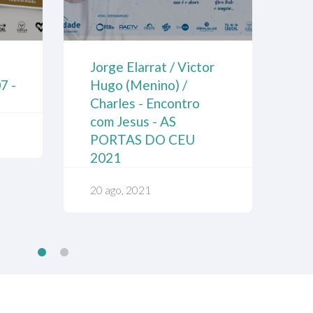
ta
Fora da Caridade não
Co
Jorge Elarrat / Victor
P
há Salvação
Lé
7 -
Hugo (Menino) /
F
Ub
Charles - Encontro
22 jun, 2020
07
com Jesus - AS
18
PORTAS DO CEU
2021
20 ago, 2021