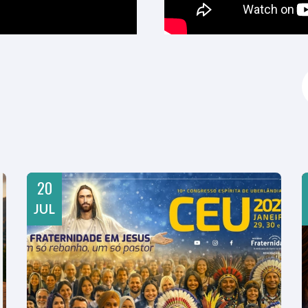
20
JUL