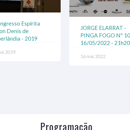
ngresso Espírita
III Congresso Espíri
) Joana de Cusa
JORGE ELARRAT -
on Denis de
de Pedro Leopoldo
érie As Vidas de
PINGA FOGO Nº 10
erlândia - 2019
2019
anna de Ângelis)
16/05/2022 - 21h20
jul, 2019
07 jul, 2019
fev, 2021
16 mai, 2022
Programação