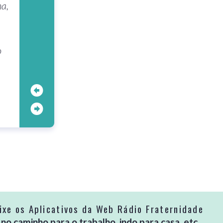
ha,
o
ixe os Aplicativos da Web Rádio Fraternidade
 caminho para o trabalho, indo para casa, etc...