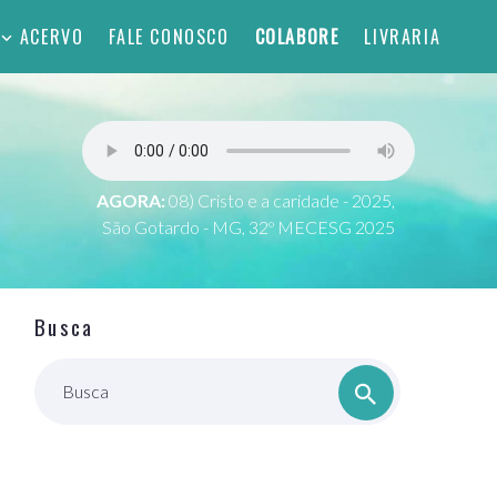
ACERVO
FALE CONOSCO
COLABORE
LIVRARIA
AGORA:
08) Cristo e a caridade - 2025,
São Gotardo - MG, 32º MECESG 2025
Busca
Busca
o