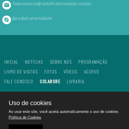
faleconosco@radiofraternidade.com.br
@radiofraternidade
INICIAL
NOTÍCIAS
SOBRE NÓS
PROGRAMAÇÃO
LIVRO DE VISITAS
FOTOS
VÍDEOS
ACERVO
FALE CONOSCO
COLABORE
LIVRARIA
Uso de cookies
©
2026
Web Rádio Fraternidade. Todos os direitos
Ao usar este site, você aceita automaticamente o uso de cookies.
reservados.
Política de Cookies
Feito com
no Brasil para todo o mundo!
Rádio Fraternidade a emissora do bem na internet.