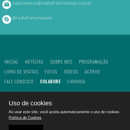
faleconosco@radiofraternidade.com.br
@radiofraternidade
INICIAL
NOTÍCIAS
SOBRE NÓS
PROGRAMAÇÃO
LIVRO DE VISITAS
FOTOS
VÍDEOS
ACERVO
FALE CONOSCO
COLABORE
LIVRARIA
Uso de cookies
©
2026
Web Rádio Fraternidade. Todos os direitos
Ao usar este site, você aceita automaticamente o uso de cookies.
reservados.
Política de Cookies
Feito com
no Brasil para todo o mundo!
Rádio Fraternidade a emissora do bem na internet.