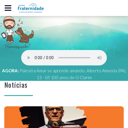
AGORA:
Palestra Amar se aprende amando, Alberto Almeida (PA),
13 - SP, 100 anos de O Clarim
Notícias