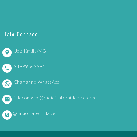
Fale Conosco
Uberlândia/MG
34999562694
Chamar no WhatsApp
faleconosco@radiofraternidade.com.br
@radiofraternidade