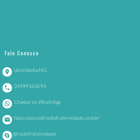
Fale Conosco
Uberlândia/MG
34999562694
Chamar no WhatsApp
faleconosco@radiofraternidade.com.br
@radiofraternidade