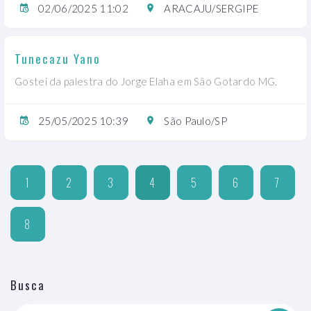
02/06/2025 11:02
ARACAJU/SERGIPE
Tunecazu Yano
Gostei da palestra do Jorge Elaha em São Gotardo MG.
25/05/2025 10:39
São Paulo/SP
1
2
3
4
5
6
7
8
Busca