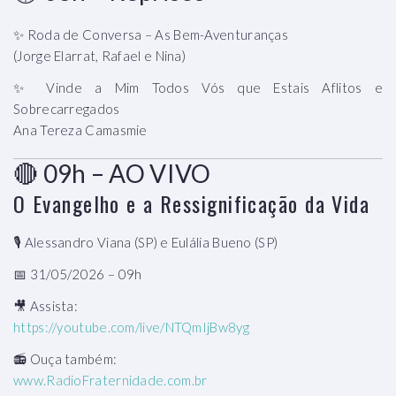
✨ Roda de Conversa – As Bem-Aventuranças
(Jorge Elarrat, Rafael e Nina)
✨ Vinde a Mim Todos Vós que Estais Aflitos e
Sobrecarregados
Ana Tereza Camasmie
🔴 09h – AO VIVO
O Evangelho e a Ressignificação da Vida
🎙️ Alessandro Viana (SP) e Eulália Bueno (SP)
📅 31/05/2026 – 09h
🎥 Assista:
https://youtube.com/live/NTQmIjBw8yg
📻 Ouça também:
www.RadioFraternidade.com.br