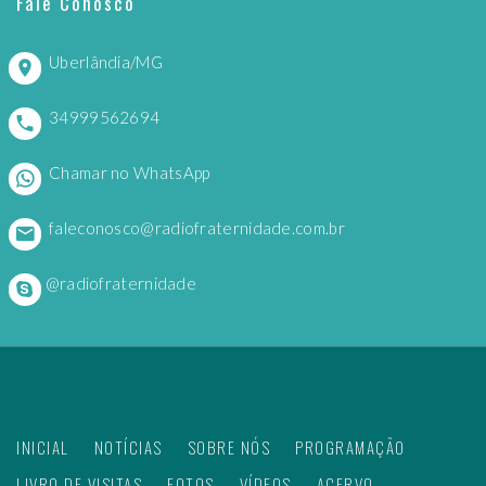
Fale Conosco
Uberlândia/MG
34999562694
Chamar no WhatsApp
faleconosco@radiofraternidade.com.br
@radiofraternidade
INICIAL
NOTÍCIAS
SOBRE NÓS
PROGRAMAÇÃO
LIVRO DE VISITAS
FOTOS
VÍDEOS
ACERVO