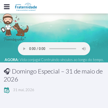
AGORA:
Vida conjugal Contruindo vínculos ao longo do tempo,
Sérgio Lopes (RS), 06 - 2026, online, AME Planalto
🎧 Domingo Especial – 31 de maio de
2026
31 mai, 2026