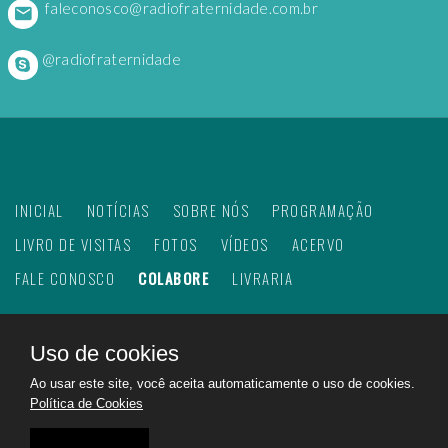
faleconosco@radiofraternidade.com.br
@radiofraternidade
INICIAL
NOTÍCIAS
SOBRE NÓS
PROGRAMAÇÃO
LIVRO DE VISITAS
FOTOS
VÍDEOS
ACERVO
FALE CONOSCO
COLABORE
LIVRARIA
Uso de cookies
©
2026
Web Rádio Fraternidade. Todos os direitos
Ao usar este site, você aceita automaticamente o uso de cookies.
reservados.
Política de Cookies
Feito com
no Brasil para todo o mundo!
Rádio Fraternidade a emissora do bem na internet.