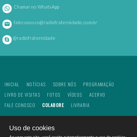
Chamar no WhatsApp
faleconosco@radiofraternidade.com.br
@radiofraternidade
INICIAL
NOTÍCIAS
SOBRE NÓS
PROGRAMAÇÃO
LIVRO DE VISITAS
FOTOS
VÍDEOS
ACERVO
FALE CONOSCO
COLABORE
LIVRARIA
Uso de cookies
©
2026
Web Rádio Fraternidade. Todos os direitos