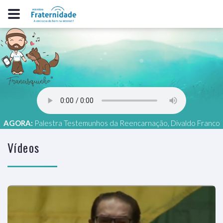
AGORA:
Palestra Testemunhos da Reencarnação, Divaldo Franco
(BA), 29 - PR
Vídeos