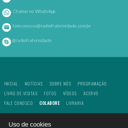
Chamar no WhatsApp
faleconosco@radiofraternidade.com.br
@radiofraternidade
INICIAL
NOTÍCIAS
SOBRE NÓS
PROGRAMAÇÃO
LIVRO DE VISITAS
FOTOS
VÍDEOS
ACERVO
FALE CONOSCO
COLABORE
LIVRARIA
Uso de cookies
©
2026
Web Rádio Fraternidade. Todos os direitos