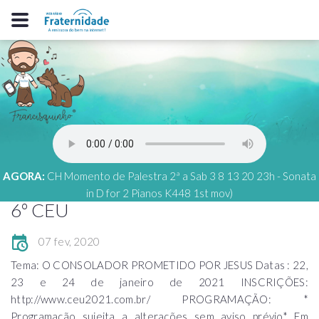
AGORA:
CH Momento de Palestra 2ª a Sab 3 8 13 20 23h - Sonata
in D for 2 Pianos K448 1st mov)
6º CEU
07 fev, 2020
Tema: O CONSOLADOR PROMETIDO POR JESUS Datas : 22,
23 e 24 de janeiro de 2021 INSCRIÇÕES:
http://www.ceu2021.com.br/ PROGRAMAÇÃO: *
Programação sujeita a alterações sem aviso prévio* Em