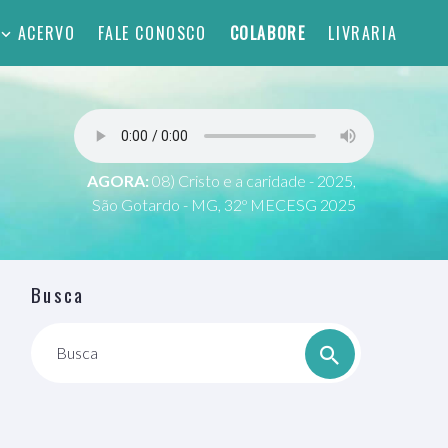
ACERVO
FALE CONOSCO
COLABORE
LIVRARIA
AGORA:
08) Cristo e a caridade - 2025,
São Gotardo - MG, 32º MECESG 2025
Busca
Busca