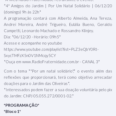
*4º Amigos do Jardim | Por Um Natal Solidário | 06/12/20
(domingo) 9h às 22h*
A programação contará com Alberto Almeida, Ana Tereza,
Andrei Moreira, André Trigueiro, Eulália Bueno, Geraldo
Campetti, Leonardo Machado e Rossandro Klinjey.
Dia: *06/12/20 - Horário: 09h5*
Acesse e acompanhe no youtube
https://www.youtube.com/playlist?list=PLZ3eQbY0Rt-
SxycTMFzX5n0V1NMcqy5CY
*Ouça em www.RadioFraternidade.com.br - CANAL 3*
Com o tema *"Por um natal solidário",* o evento além das
reflexões que proporcionará, terá como objetivo arrecadar
doações para o Jardim das Oliveiras*.
*Interessados podem fazer a sua doação voluntária pelo pix
do Jardim: CNPJ 05.055.272/0001-02.*
*PROGRAMAÇÃO*
*Bloco 1*