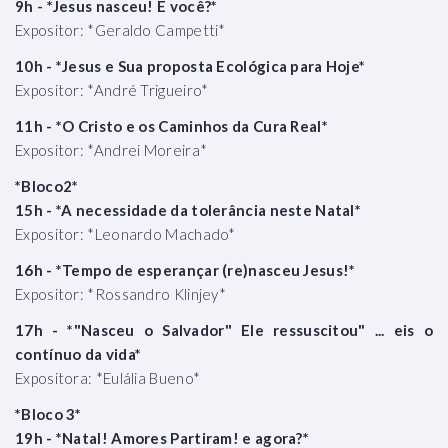
9h - *Jesus nasceu! E você?*
Expositor: *Geraldo Campetti*
10h - *Jesus e Sua proposta Ecológica para Hoje*
Expositor: *André Trigueiro*
11h - *O Cristo e os Caminhos da Cura Real*
Expositor: *Andrei Moreira*
*Bloco2*
15h - *A necessidade da tolerância neste Natal*
Expositor: *Leonardo Machado*
16h - *Tempo de esperançar (re)nasceu Jesus!*
Expositor: *Rossandro Klinjey*
17h - *"Nasceu o Salvador" Ele ressuscitou" ... eis o
contínuo da vida*
Expositora: *Eulália Bueno*
*Bloco 3*
19h - *Natal! Amores Partiram! e agora?*