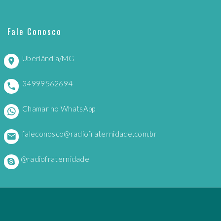
Fale Conosco
Uberlândia/MG
34999562694
Chamar no WhatsApp
faleconosco@radiofraternidade.com.br
@radiofraternidade