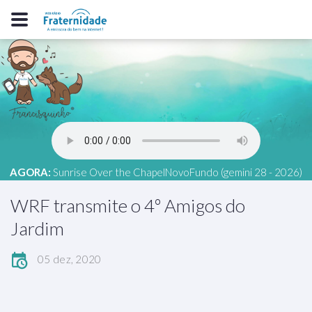
AGORA:
Sunrise Over the ChapelNovoFundo (gemini 28 - 2026)
WRF transmite o 4º Amigos do
Jardim
05 dez, 2020