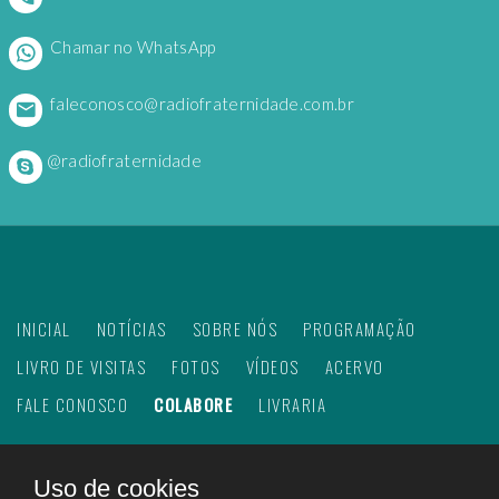
Chamar no WhatsApp
faleconosco@radiofraternidade.com.br
@radiofraternidade
INICIAL
NOTÍCIAS
SOBRE NÓS
PROGRAMAÇÃO
LIVRO DE VISITAS
FOTOS
VÍDEOS
ACERVO
FALE CONOSCO
COLABORE
LIVRARIA
Uso de cookies
©
2026
Web Rádio Fraternidade. Todos os direitos