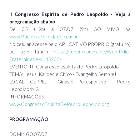
II Congresso Espírita de Pedro Leopoldo - Veja a
programação abaixo
De 05 (19h) a 07/07 (9h) AO VIVO na
www.RadioFraternidade.com.br
No celular acesse pelo APLICATIVO PRÓPRIO (gratuito)
ou pelo tunein
https://tunein.com/radio/Web-Rdio-
Fraternidade-s145235/
EVENTO: III Congresso Espírita de Pedro Leopoldo
TEMA: Jesus, Kardec e Chico - Evangelho Sempre!
LOCAL: CEPPEL - Ginásio Poliesportivo - Pedro
Leopoldo/MG.
INFORMAÇÕES:
www.CongressoEspiritaDePedroLeopoldo.org
.
PROGRAMAÇÃO
.
DOMINGO 07/07