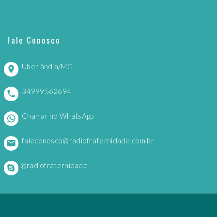
Fale Conosco
Uberlândia/MG
34999562694
Chamar no WhatsApp
faleconosco@radiofraternidade.com.br
@radiofraternidade