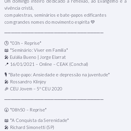
Um domingo inteiro dedicado à reflexão, ao Evangelho e à
vivência cristã,
com palestras, seminários e bate-papos edificantes
com grandes nomes do movimento espírita 💛
──────────────────────────────
🕒 *03h – Reprise*
📖 *Seminário: Viver em Família*
🎤 Eulália Bueno | Jorge Elarrat
📍 16/01/2021 – Online – CEAK (Conchal)
🎙 *Bate-papo: Ansiedade e depressão na juventude*
🎤 Rossandro Klinjey
🎉 CEU Jovem – 5º CEU 2020
──────────────────────────────
🕣 *08h50 – Reprise*
📖 *A Conquista da Serenidade*
🎤 Richard Simonetti (SP)