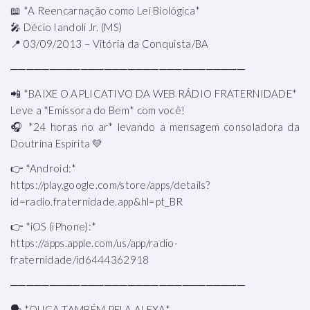
📖 *A Reencarnação como Lei Biológica*
🎤 Décio Iandoli Jr. (MS)
📍 03/09/2013 – Vitória da Conquista/BA
──────────────────────────────
📲 *BAIXE O APLICATIVO DA WEB RÁDIO FRATERNIDADE*
Leve a *Emissora do Bem* com você!
🎧 *24 horas no ar* levando a mensagem consoladora da
Doutrina Espírita 💛
👉 *Android:*
https://play.google.com/store/apps/details?
id=radio.fraternidade.app&hl=pt_BR
👉 *iOS (iPhone):*
https://apps.apple.com/us/app/radio-
fraternidade/id6444362918
──────────────────────────────
🗣 *OUÇA TAMBÉM PELA ALEXA*