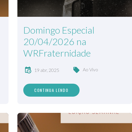
Domingo Especial
20/04/2026 na
WRFraternidade
Ao Vivo
19 abr, 2025
CONTINUA LENDO