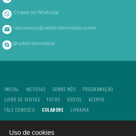
Chamar no WhatsApp
faleconosco@radiofraternidade.com.br
@radiofraternidade
INICIAL
NOTÍCIAS
SOBRE NÓS
PROGRAMAÇÃO
LIVRO DE VISITAS
FOTOS
VÍDEOS
ACERVO
FALE CONOSCO
COLABORE
LIVRARIA
Uso de cookies
©
2026
Web Rádio Fraternidade. Todos os direitos