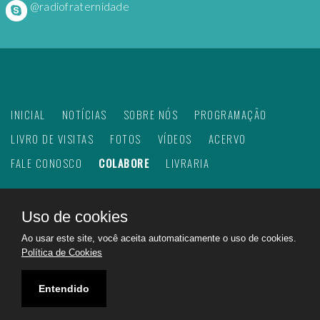
@radiofraternidade
INICIAL
NOTÍCIAS
SOBRE NÓS
PROGRAMAÇÃO
LIVRO DE VISITAS
FOTOS
VÍDEOS
ACERVO
FALE CONOSCO
COLABORE
LIVRARIA
Uso de cookies
©
2026
Web Rádio Fraternidade. Todos os direitos
Ao usar este site, você aceita automaticamente o uso de cookies.
reservados.
Política de Cookies
Feito com
no Brasil para todo o mundo!
Rádio Fraternidade a emissora do bem na internet.
Entendido
Ajudando a construir um mundo melhor!