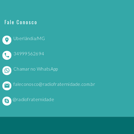
Fale Conosco
Uberlândia/MG
34999562694
Chamar no WhatsApp
faleconosco@radiofraternidade.com.br
@radiofraternidade