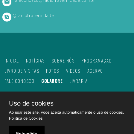
@radiofraternidade
INICIAL
NOTÍCIAS
SOBRE NÓS
PROGRAMAÇÃO
LIVRO DE VISITAS
FOTOS
VÍDEOS
ACERVO
FALE CONOSCO
COLABORE
LIVRARIA
Uso de cookies
©
2026
Web Rádio Fraternidade. Todos os direitos
Ao usar este site, você aceita automaticamente o uso de cookies.
reservados.
Política de Cookies
Feito com
no Brasil para todo o mundo!
Rádio Fraternidade a emissora do bem na internet.
Entendido