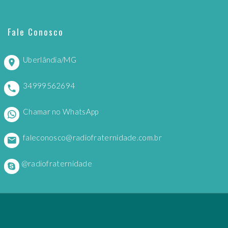
Fale Conosco
Uberlândia/MG
34999562694
Chamar no WhatsApp
faleconosco@radiofraternidade.com.br
@radiofraternidade