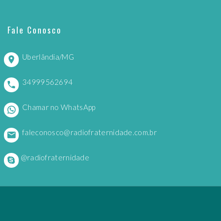
Fale Conosco
Uberlândia/MG
34999562694
Chamar no WhatsApp
faleconosco@radiofraternidade.com.br
@radiofraternidade