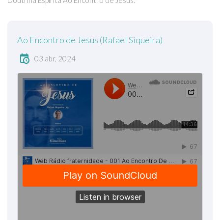
Doutrina Espírita Ao Encontro de Jesus.
Ao Encontro de Jesus (Rafael Siqueira)
03 abr, 2024