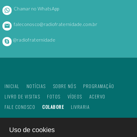
Chamar no WhatsApp
faleconosco@radiofraternidade.com.br
@radiofraternidade
INICIAL
NOTÍCIAS
SOBRE NÓS
PROGRAMAÇÃO
LIVRO DE VISITAS
FOTOS
VÍDEOS
ACERVO
FALE CONOSCO
COLABORE
LIVRARIA
Uso de cookies
©
2026
Web Rádio Fraternidade. Todos os direitos