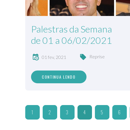
Palestras da Semana
de 01 a 06/02/2021
Reprise
01 fev, 2021
CONTINUA LENDO
1
2
3
4
5
6