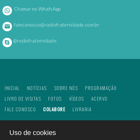
Chamar no WhatsApp
faleconosco@radiofraternidade.com.br
@radiofraternidade
INICIAL
NOTÍCIAS
SOBRE NÓS
PROGRAMAÇÃO
LIVRO DE VISITAS
FOTOS
VÍDEOS
ACERVO
FALE CONOSCO
COLABORE
LIVRARIA
Uso de cookies
©
2026
Web Rádio Fraternidade. Todos os direitos