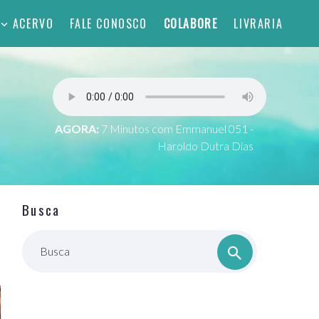
ACERVO
FALE CONOSCO
COLABORE
LIVRARIA
AGORA:
7 Minutos com Emmanuel 051 -
Haroldo Dutra Dias
Busca
Busca